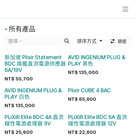
跳至內容
- 所有產品
排序方式
篩選
新加坡 Plixir Statement
AVID INGENIUM PLUG &
BDC 旗艦直流電源供應器
PLAY 黑色
6A/19V
NT$
135,000
NT$
55,700
AVID INGENIUM PLUG &
Plixir CUBE 4 BAC
PLAY 白色
NT$
65,600
NT$
135,000
PLiXiR Elite BDC 4A 直流
PLiXiR Elite BDC 6A 直流
線性電源處理器 9V
線性電源處理器 12V
NT$
25,600
NT$
22,600