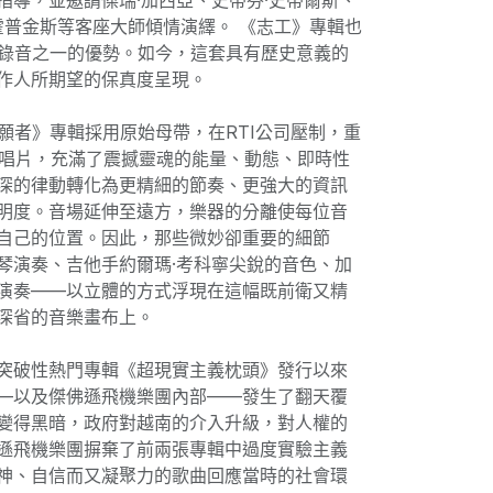
指導，並邀請傑瑞·加西亞、史蒂芬·史蒂爾斯、
·霍普金斯等客座大師傾情演繹。 《志工》專輯也
軌錄音之一的優勢。如今，這套具有歷史意義的
作人所期望的保真度呈現。
ty 的《志願者》專輯採用原始母帶，在RTI公司壓制，重
2LP唱片，充滿了震撼靈魂的能量、動態、即時性
深的律動轉化為更精細的節奏、更強大的資訊
明度。音場延伸至遠方，樂器的分離使每位音
自己的位置。因此，那些微妙卻重要的細節
琴演奏、吉他手約爾瑪·考科寧尖銳的音色、加
演奏——以立體的方式浮現在這幅既前衛又精
深省的音樂畫布上。
突破性熱門專輯《超現實主義枕頭》發行以來
—以及傑佛遜飛機樂團內部——發生了翻天覆
變得黑暗，政府對越南的介入升級，對人權的
遜飛機樂團摒棄了前兩張專輯中過度實驗主義
神、自信而又凝聚力的歌曲回應當時的社會環