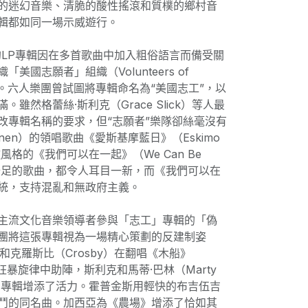
的迷幻音樂、清脆的酸性搖滾和質樸的鄉村音
輯都如同一場示威遊行。
單的LP專輯因在多首歌曲中加入粗俗語言而備受關
美國志願者」組織（Volunteers of
衝突。六人樂團曾試圖將專輯命名為“美國志工”，以
雖然格蕾絲·斯利克（Grace Slick）等人最
改專輯名稱的要求，但“志願者”樂隊卻絲毫沒有
nen）的領唱歌曲《愛斯基摩藍日》（Eskimo
讚歌風格的《我們可以在一起》（We Can Be
迫感十足的歌曲，都令人耳目一新，而《我們可以在
統，支持混亂和無政府主義。
主流文化音樂領導者參與「志工」專輯的「偽
ne樂團將這張專輯視為一場精心策劃的反建制姿
s）和克羅斯比（Crosby）在翻唱《木船》
）的狂暴旋律中助陣，斯利克和馬蒂·巴林（Marty
也為專輯增添了活力。霍普金斯用輕快的布吉伍吉
鬥的同名曲。加西亞為《農場》增添了恰如其