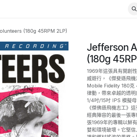
Volunteers (180g 45RPM 2LP)
Jefferson A
(180g 45RP
1969年這張具有開
威遊行，《傑斐遜飛機
Mobile Fidelity
律動，帶來卓越的透明
1/4吋/15吋 IPS 
《傑佛遜飛機志工》這
經典陣容的最後一張專
張1969年的專輯以
婪和環境破壞。它堅信