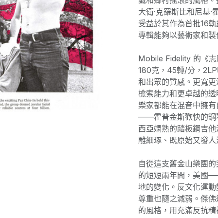
識和鄉村搖滾的風格。
大衛·克羅斯比和尼基
受益於其作為首批16
專輯能夠以藝術家和製
Mobile Fideli
180克，45轉/分，
和出眾的質感。更寬更
檢索能力和更卓越的透
樂家都能在混音中擁有
——霍普金斯歡快的鋼
西亞嫻熟的踏板鋼吉他
雕細琢、既原始又發人
自從這支舊金山樂團的
的短短兩年間，美國—
地的變化。反文化運動
尊重也隨之減弱。傑佛
的風格，用充滿反抗精