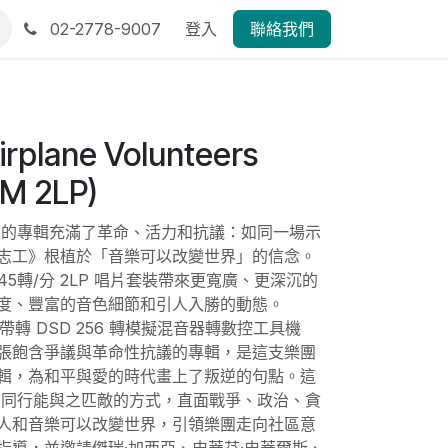
02-2778-9007
登入
聯絡我們
irplane Volunteers
M 2LP)
創性的專輯充滿了革命、活力和抗議：如同一場示
志工》根植於「音樂可以改變世界」的信念。
 180克 45轉/分 2LP 唱片套裝帶來更寬廣、更深沉的
度、豐富的音色細節和引人入勝的動態。
模擬母帶轉 DSD 256 轉模擬混音器轉數控工具機
張飽含爭議與革命性抗議的專輯，是這支樂團
輯，為和平與愛的時代畫上了叛逆的句點。這
鮮有同行能與之匹敵的方式，直面戰爭、政治、貪
人和音樂可以改變世界，引領樂團走向社區意