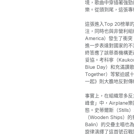
境，歌曲中穿插著強勁
樂。從頭到尾，這張專
這張進入Top 20榜
注，同時也與非營利組織「
America）發生了
進一步表達對國家的不滿。
終答應了該慈善機構更
妥協。考科寧（Kauko
Blue Day）和充滿
Together）等緊
一起》則大膽地反對傳
事實上，在組織眾多反
峰會」中，Airpla
態。史蒂爾斯（Still
（Wooden Ships
Balin）的交疊主唱
旋律演繹了這首號召戰