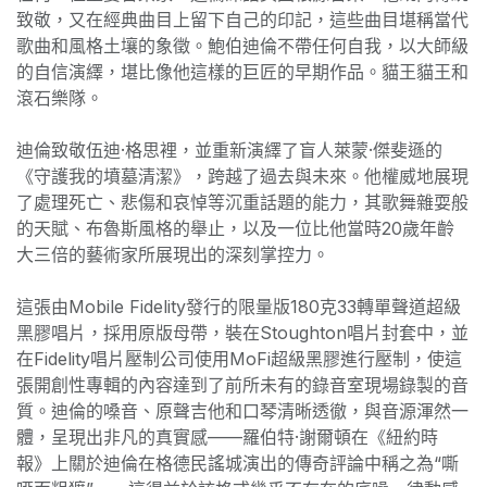
致敬，又在經典曲目上留下自己的印記，這些曲目堪稱當代
歌曲和風格土壤的象徵。鮑伯迪倫不帶任何自我，以大師級
的自信演繹，堪比像他這樣的巨匠的早期作品。貓王貓王和
滾石樂隊。
迪倫致敬伍迪·格思裡，並重新演繹了盲人萊蒙·傑斐遜的
《守護我的墳墓清潔》，跨越了過去與未來。他權威地展現
了處理死亡、悲傷和哀悼等沉重話題的能力，其歌舞雜耍般
的天賦、布魯斯風格的舉止，以及一位比他當時20歲年齡
大三倍的藝術家所展現出的深刻掌控力。
這張由Mobile Fidelity發行的限量版180克33轉單聲道超級
黑膠唱片，採用原版母帶，裝在Stoughton唱片封套中，並
在Fidelity唱片壓制公司使用MoFi超級黑膠進行壓制，使這
張開創性專輯的內容達到了前所未有的錄音室現場錄製的音
質。迪倫的嗓音、原聲吉他和口琴清晰透徹，與音源渾然一
體，呈現出非凡的真實感——羅伯特·謝爾頓在《紐約時
報》上關於迪倫在格德民謠城演出的傳奇評論中稱之為“嘶