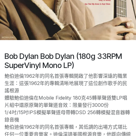
Bob Dylan Bob Dylan (180g 33RPM
SuperVinyl Mono LP)
鮑伯迪倫1962年的同名首張專輯開啟了他影響深遠的職業
生涯：這張1962年的專輯清晰地展現了這位創作歌手的民
謠根源
體驗鮑伯迪倫在Mobile Fidelity 180克45轉單聲道雙LP唱
片組中還原原聲的單聲道音效：限量發行3000份
1/4吋/15吋IPS模擬單聲道母帶轉DSD 256轉模擬混音器轉
錄音機
鮑伯迪倫1962年的同名首張專輯，其低調的出場方式堪比
任何一位重要音樂家。迪倫深諳美國根源音樂，他既向傳統