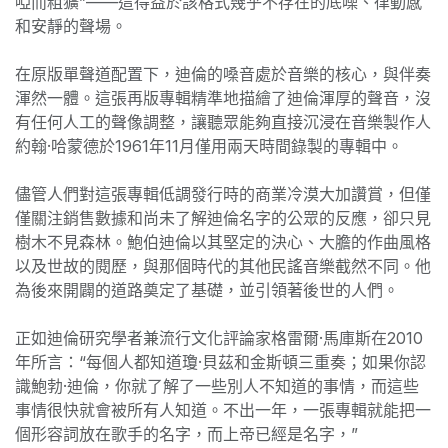
啞而粗獷”——這得益於該格式幾乎不存在的底噪、律動感
和安靜的聲場。
在原版單聲道配置下，迪倫的嗓音處於音樂的核心，與伴奏
渾然一體。這張再版專輯精準地描繪了迪倫渾厚的聲音，沒
有任何人工的聲像調整，讓聽眾能夠直接沉浸在音樂製作人
約翰·哈蒙德於1961年11月僅用兩天時間錄製的專輯中。
儘管人們對這張專輯低調發行時的商業冷漠大加讚賞，但僅
僅關注銷售數據和尚未了解迪倫名字的公眾的反應，卻只見
樹木不見森林。鮑伯迪倫以其堅定的決心、大膽的作曲風格
以及世故的閱歷，與那個時代的其他民謠音樂截然不同。他
為後來開闢的道路奠定了基礎，並引領著後世的人們。
正如迪倫研究學者兼流行文化評論家格雷爾·馬庫斯在2010
年所言：“每個人都知道瓊·貝茲和金斯頓三重奏；如果你認
識鮑勃·迪倫，你就了解了一些別人不知道的事情，而這些
事情很快就會被所有人知道。不出一年，一張專輯就能把一
個形容詞放在歌手的名字，而上帝已經是名字，”